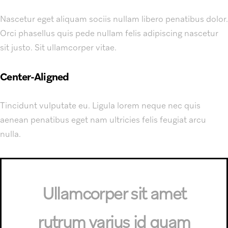
Nascetur eget aliquam sociis nullam libero penatibus dolor.
Orci phasellus quis pede nullam felis adipiscing nascetur
sit justo. Sit ullamcorper vitae.
Center-Aligned
Tincidunt vulputate eu. Ligula lorem neque nec quis
aenean penatibus eget nam ultricies felis feugiat arcu
nulla.
Ullamcorper sit amet
rutrum varius id quam