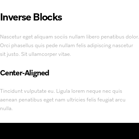
Inverse Blocks
Nascetur eget aliquam sociis nullam libero penatibus dolor.
Orci phasellus quis pede nullam felis adipiscing nascetur
sit justo. Sit ullamcorper vitae.
Center-Aligned
Tincidunt vulputate eu. Ligula lorem neque nec quis
aenean penatibus eget nam ultricies felis feugiat arcu
nulla.