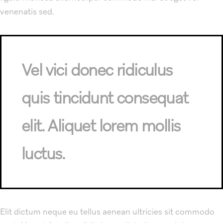
venenatis sed.
Vel vici donec ridiculus
quis tincidunt consequat
elit. Aliquet lorem mollis
luctus.
Elit dictum neque eu tellus aenean ultricies sit commodo