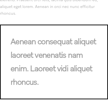
aliquet eget lorem. Aenean in orci nec nunc efficitur
rhoncus.
Aenean consequat aliquet
laoreet venenatis nam
enim. Laoreet vidi aliquet
rhoncus.