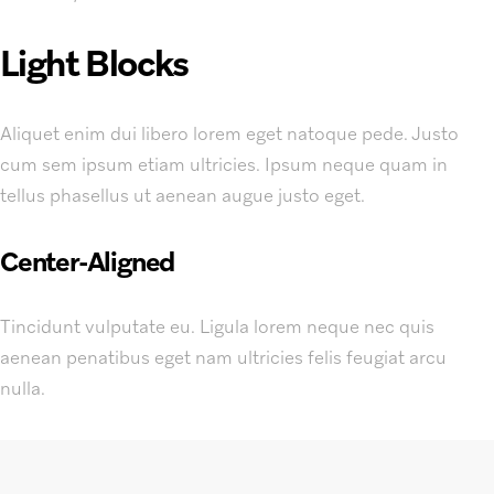
Light Blocks
Aliquet enim dui libero lorem eget natoque pede. Justo
cum sem ipsum etiam ultricies. Ipsum neque quam in
tellus phasellus ut aenean augue justo eget.
Center-Aligned
Tincidunt vulputate eu. Ligula lorem neque nec quis
aenean penatibus eget nam ultricies felis feugiat arcu
nulla.