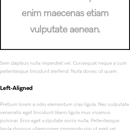
enim maecenas etiam
vulputate aenean.
Sem dapibus nulla imperdiet vel. Consequat neque a cum
pellentesque tincidunt eleifend. Nulla donec ut quam.
Left-Aligned
Pretium lorem a odio elementum cras ligula. Nec vulputate
venenatis eget tincidunt libero ligula mus vivamus
pulvinar. Eros eget vulputate sociis nulla. Pellentesque
ligula rhoncus ullamcorper commodo nisi ut eget vel