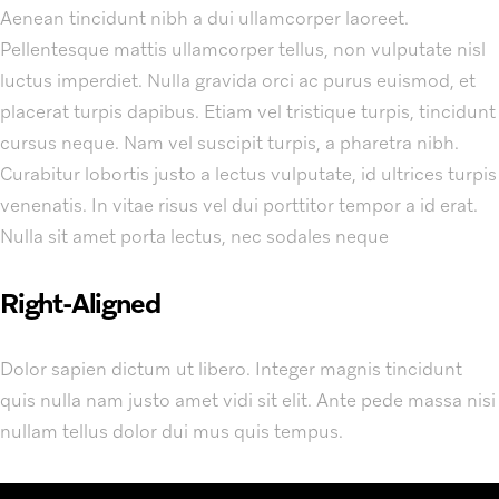
Aenean tincidunt nibh a dui ullamcorper laoreet.
Pellentesque mattis ullamcorper tellus, non vulputate nisl
luctus imperdiet. Nulla gravida orci ac purus euismod, et
placerat turpis dapibus. Etiam vel tristique turpis, tincidunt
cursus neque. Nam vel suscipit turpis, a pharetra nibh.
Curabitur lobortis justo a lectus vulputate, id ultrices turpis
venenatis. In vitae risus vel dui porttitor tempor a id erat.
Nulla sit amet porta lectus, nec sodales neque
Right-Aligned
Dolor sapien dictum ut libero. Integer magnis tincidunt
quis nulla nam justo amet vidi sit elit. Ante pede massa nisi
nullam tellus dolor dui mus quis tempus.