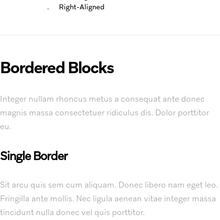
Right-Aligned
Bordered Blocks
Integer nullam rhoncus metus a consequat ante donec
magnis massa consectetuer ridiculus dis. Dolor porttitor
eu.
Single Border
Sit arcu quis sem cum aliquam. Donec libero nam eget leo.
Fringilla ante mollis. Nec ligula aenean vitae integer massa
tincidunt nulla donec vel quis porttitor.